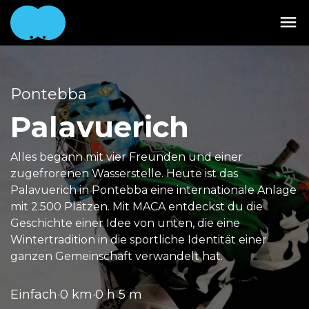
Pontebba
Palavuerich
Alles begann mit vier Freunden und einer
zugefrorenen Wasserstelle. Heute ist das
Palavuerich in Pontebba eine internationale Anlage
mit 2.500 Plätzen. Mit MACA entdeckst du die
Geschichte einer Idee von unten, die eine
Wintertradition in die sportliche Identität einer
ganzen Gemeinschaft verwandelt hat.
Einfach
·
0 km
·
0 h 5 m