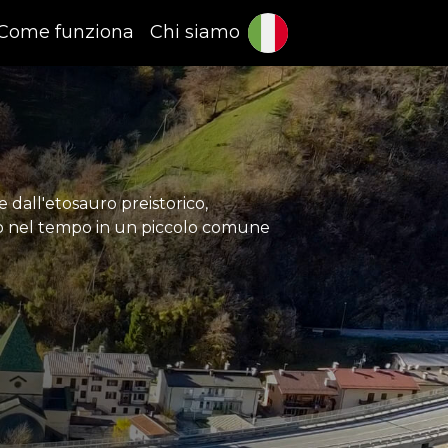
Come funziona
Chi siamo
dall'etosauro preistorico,
gio nel tempo in un piccolo comune