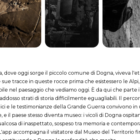
 dove oggi sorge il piccolo comune di Dogna, viveva l'eto
e sue tracce in queste rocce prima che esistessero le Alpi, 
cibile nel paesaggio che vediamo oggi. È da qui che parte
sso strati di storia difficilmente eguagliabili. Il percors
ogici e le testimonianze della Grande Guerra convivono in
, e il paese stesso diventa museo: i vicoli di Dogna ospitan
ualcosa di inaspettato, sospeso tra memoria e contempor
pp accompagna il visitatore dal Museo del Territorio fino