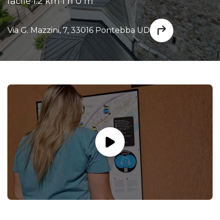
facile
·
1.2 km
·
1 h 0 m
Via G. Mazzini, 7, 33016 Pontebba UD