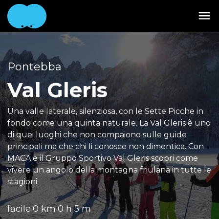
Pontebba
Val Gleris
Una valle laterale, silenziosa, con le Sette Picche in
fondo come una quinta naturale. La Val Gleris è uno
di quei luoghi che non compaiono sulle guide
principali ma che chi li conosce non dimentica. Con
MACA e il Gruppo Sportivo Val Gleris scopri come
vivere un angolo della montagna friulana in tutte le
stagioni.
facile
·
0 km
·
0 h 5 m